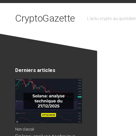
Skip
to
CryptoGazette
content
L'actu crypto au quotidie
Derniers articles
Non classé