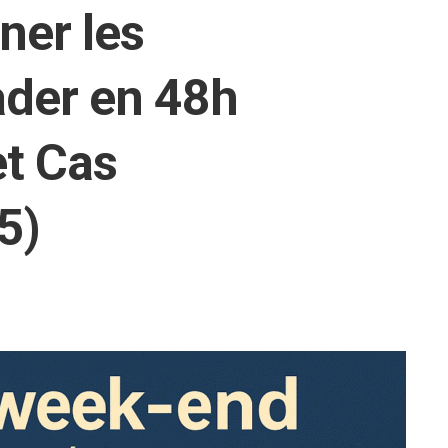
er les
ader en 48h
et Cas
5)