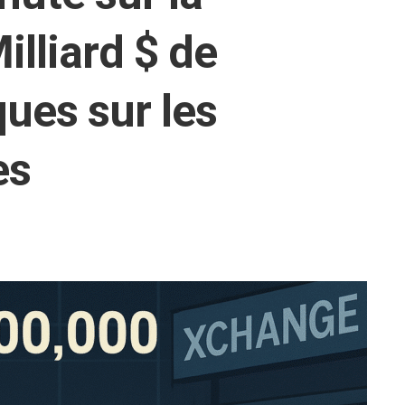
illiard $ de
ques sur les
es