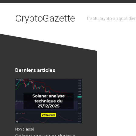
Skip
to
CryptoGazette
content
L'actu crypto au quotidie
Derniers articles
Non classé