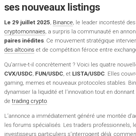
ses nouveaux listings
Le 29 juillet 2025
,
Binance
, le leader incontesté d
cryptomonnaies
, a surpris la communauté en annonç
paires inédites
. Ce mouvement stratégique intervien
des altcoins
et de compétition féroce entre exchang
Qu’arrive-t-il concrètement ? Voici les quatre nouvell
CVX/USDC
,
FUN/USDC
, et
LISTA/USDC
. Elles couvr
gaming, memes et nouveaux protocoles stables. Binan
dynamiser la liquidité et l’innovation tout en donnan
de
trading crypto
.
L’annonce a immédiatement généré une montée d’adr
les forums spécialisés. Les traders professionnels, le
investisseurs particuliers s’interrogent déjà: comment 