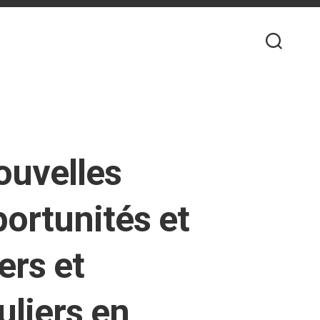
ouvelles
portunités et
ers et
uliers en