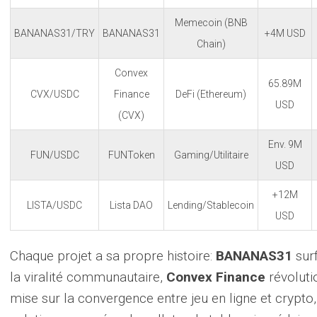
Memecoin (BNB
BANANAS31/TRY
BANANAS31
+4M USD
Chain)
Convex
65.89M
CVX/USDC
Finance
DeFi (Ethereum)
USD
(CVX)
Env. 9M
FUN/USDC
FUNToken
Gaming/Utilitaire
USD
+12M
LISTA/USDC
Lista DAO
Lending/Stablecoin
USD
Chaque projet a sa propre histoire:
BANANAS31
surf
la viralité communautaire,
Convex Finance
révoluti
mise sur la convergence entre jeu en ligne et crypto