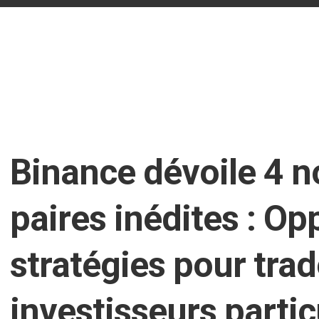
n
Binance dévoile 4 n
paires inédites : Op
stratégies pour trad
investisseurs partic