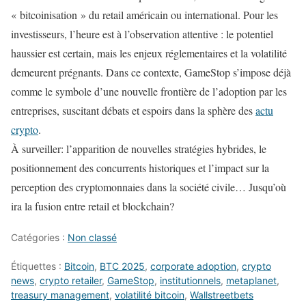
« bitcoinisation » du retail américain ou international. Pour les
investisseurs, l’heure est à l’observation attentive : le potentiel
haussier est certain, mais les enjeux réglementaires et la volatilité
demeurent prégnants. Dans ce contexte, GameStop s’impose déjà
comme le symbole d’une nouvelle frontière de l’adoption par les
entreprises, suscitant débats et espoirs dans la sphère des
actu
crypto
.
À surveiller: l’apparition de nouvelles stratégies hybrides, le
positionnement des concurrents historiques et l’impact sur la
perception des cryptomonnaies dans la société civile… Jusqu’où
ira la fusion entre retail et blockchain?
Catégories :
Non classé
Étiquettes :
Bitcoin
,
BTC 2025
,
corporate adoption
,
crypto
news
,
crypto retailer
,
GameStop
,
institutionnels
,
metaplanet
,
treasury management
,
volatilité bitcoin
,
Wallstreetbets