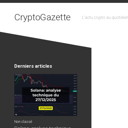
Skip
to
CryptoGazette
content
L'actu crypto au quotidie
Derniers articles
Non classé