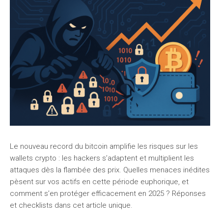
Le nouveau record du bitcoin amplifie les risques sur les
wallets crypto : les hackers s’adaptent et multiplient les
attaques dès la flambée des prix. Quelles menaces inédites
pèsent sur vos actifs en cette période euphorique, et
comment s’en protéger efficacement en 2025 ? Réponses
et checklists dans cet article unique.