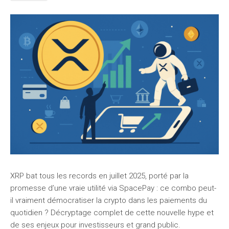
XRP bat tous les records en juillet 2025, porté par la
promesse d’une vraie utilité via SpacePay : ce combo peut-
il vraiment démocratiser la crypto dans les paiements du
quotidien ? Décryptage complet de cette nouvelle hype et
de ses enjeux pour investisseurs et grand public.