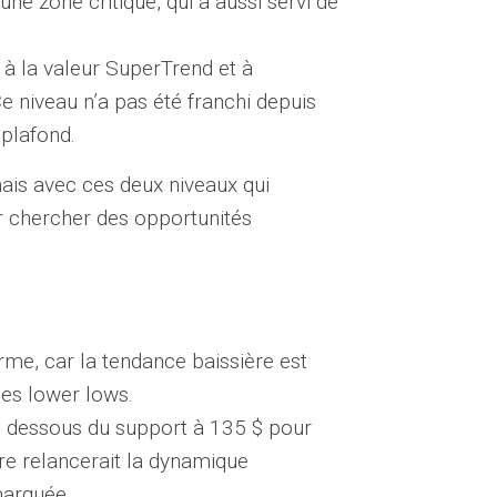
’une zone critique, qui a aussi servi de
à la valeur SuperTrend et à
e niveau n’a pas été franchi depuis
plafond.
is avec ces deux niveaux qui
r chercher des opportunités
rme, car la tendance baissière est
des lower lows.
en dessous du support à 135 $ pour
ure relancerait la dynamique
marquée.