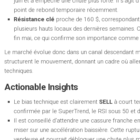
juin et a empêché une chute plus forte. Il s’agit d
point de rebond temporaire récemment.
Résistance clé
proche de 160 $, correspondant 
plusieurs hauts locaux des dernières semaines. C
fin mai, ce qui confirme son importance comme 
Le marché évolue donc dans un canal descendant ma
structurent le mouvement, donnant un cadre où alle
techniques.
Actionable Insights
Le bias technique est clairement
SELL
à court te
confirmée par le SuperTrend, le RSI sous 50 et 
Il est conseillé d’attendre une cassure franche 
miser sur une accélération baissière. Cette rupt
vendeuse et pourrait débloquer une chute plus 