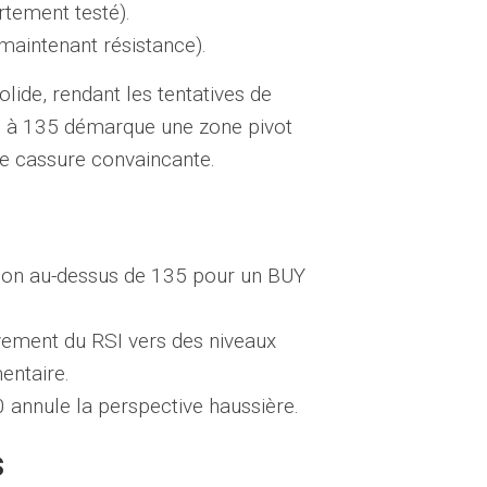
rtement testé).
maintenant résistance).
lide, rendant les tentatives de
nce à 135 démarque une zone pivot
ne cassure convaincante.
tion au-dessus de 135 pour un BUY
vement du RSI vers des niveaux
entaire.
0 annule la perspective haussière.
s