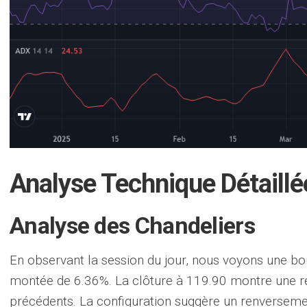
Analyse Technique Détaillé
Analyse des Chandeliers
En observant la session du jour, nous voyons une b
montée de 6.36%. La clôture à 119.90 montre une re
précédents. La configuration suggère un renverseme