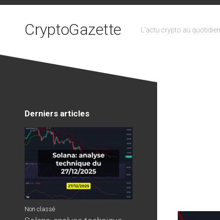
Skip
to
CryptoGazette
content
L'actu crypto au quotidie
Derniers articles
Non classé