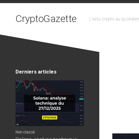
Skip
to
CryptoGazette
content
L'actu crypto au quotidie
Derniers articles
Non classé