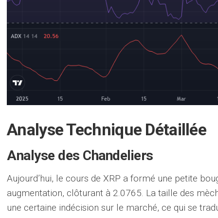
Analyse Technique Détaillée
Analyse des Chandeliers
Aujourd’hui, le cours de XRP a formé une petite bou
augmentation, clôturant à 2.0765. La taille des mèch
une certaine indécision sur le marché, ce qui se trad