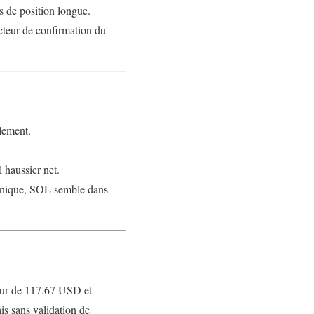
s de position longue.
acteur de confirmation du
llement.
 haussier net.
echnique, SOL semble dans
our de 117.67 USD et
s sans validation de