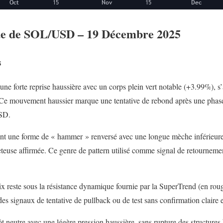
ue de SOL/USD – 19 Décembre 2025
s
 une forte reprise haussière avec un corps plein vert notable (+3.99%), 
 Ce mouvement haussier marque une tentative de rebond après une phase 
USD.
nt une forme de « hammer » renversé avec une longue mèche inférieure, 
teuse affirmée. Ce genre de pattern utilisé comme signal de retournement
x reste sous la résistance dynamique fournie par la SuperTrend (en rouge
des signaux de tentative de pullback ou de test sans confirmation claire
t neutre avec une légère pression haussière, sans rupture des structures 