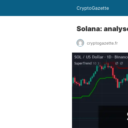
CryptoGazette
Solana: analy
cryptogazette.fr