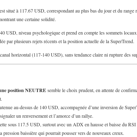
est situé à 117.67 USD, correspondant au plus bas du jour et du range ré
ontrant une certaine solidité.
 140 USD, niveau psychologique et prend en compte les sommets locaux
dée par plusieurs rejets récents et la position actuelle de la SuperTrend.
 canal horizontal (117-140 USD), sans tendance claire ni rupture des sup
r une position NEUTRE
semble le choix prudent, en attente de confirma
t.
soutenue au-dessus de 140 USD, accompagnée d’une inversion de Supe
signaler un renversement et l’amorce d’un rallye.
nette sous 117.5 USD, surtout avec un ADX en hausse et baisse du RSI
la pression baissière qui pourrait pousser vers de nouveaux creux.